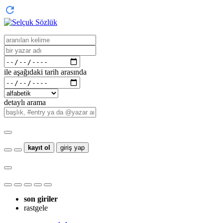
ile aşağıdaki tarih arasında
detaylı arama
kayıt ol
giriş yap
son giriler
rastgele