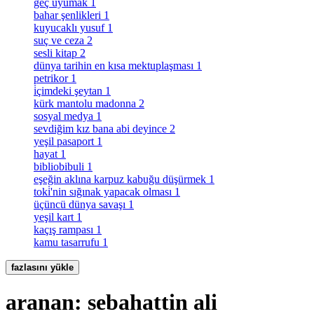
geç uyumak
1
bahar şenlikleri
1
kuyucaklı yusuf
1
suç ve ceza
2
sesli kitap
2
dünya tarihin en kısa mektuplaşması
1
petrikor
1
i̇çimdeki şeytan
1
kürk mantolu madonna
2
sosyal medya
1
sevdiğim kız bana abi deyince
2
yeşil pasaport
1
hayat
1
bibliobibuli
1
eşeğin aklına karpuz kabuğu düşürmek
1
toki̇'nin sığınak yapacak olması
1
üçüncü dünya savaşı
1
yeşil kart
1
kaçış rampası
1
kamu tasarrufu
1
fazlasını yükle
aranan: sebahattin ali