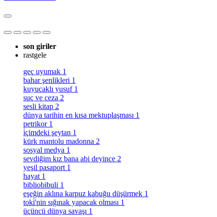
son giriler
rastgele
geç uyumak
1
bahar şenlikleri
1
kuyucaklı yusuf
1
suç ve ceza
2
sesli kitap
2
dünya tarihin en kısa mektuplaşması
1
petrikor
1
i̇çimdeki şeytan
1
kürk mantolu madonna
2
sosyal medya
1
sevdiğim kız bana abi deyince
2
yeşil pasaport
1
hayat
1
bibliobibuli
1
eşeğin aklına karpuz kabuğu düşürmek
1
toki̇'nin sığınak yapacak olması
1
üçüncü dünya savaşı
1