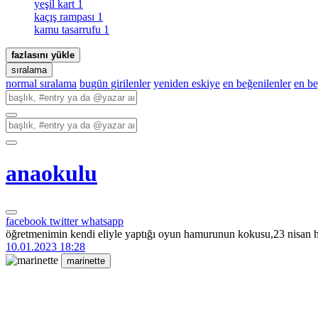
yeşil kart
1
kaçış rampası
1
kamu tasarrufu
1
fazlasını yükle
sıralama
normal sıralama
bugün girilenler
yeniden eskiye
en beğenilenler
en b
anaokulu
facebook
twitter
whatsapp
öğretmenimin kendi eliyle yaptığı oyun hamurunun kokusu,23 nisan he
10.01.2023 18:28
marinette