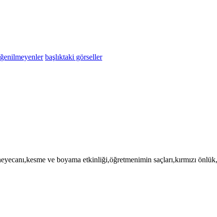
eğenilmeyenler
başlıktaki görseller
yecanı,kesme ve boyama etkinliği,öğretmenimin saçları,kırmızı önlük,e