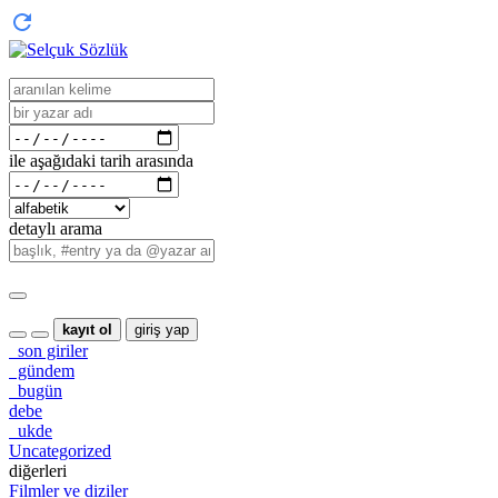
ile aşağıdaki tarih arasında
detaylı arama
kayıt ol
giriş yap
son giriler
gündem
bugün
debe
ukde
Uncategorized
diğerleri
Filmler ve diziler