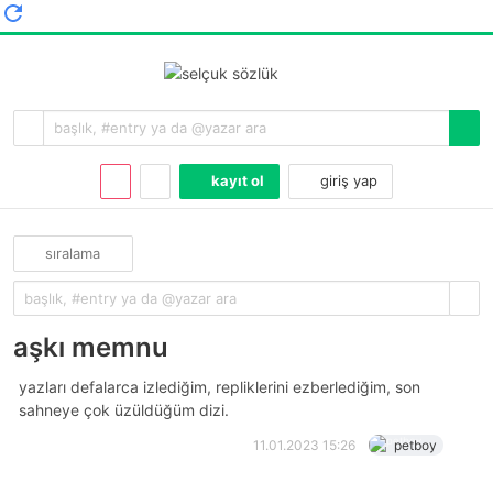
kayıt ol
giriş yap
sıralama
aşkı memnu
yazları defalarca izlediğim, repliklerini ezberlediğim, son
sahneye çok üzüldüğüm dizi.
11.01.2023 15:26
petboy