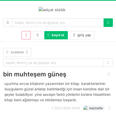
kayıt ol
giriş yap
sıralama
bin muhteşem güneş
uçurtma avcısı kitabının yazarından bir kitap. karakterlerinin
duygularını güzel anlatıp betimlediği için i̇nsan kendine dair bir
şeyler bulabiliyor. yine savaşın farklı yönlerini bizlere hissettiren
kitap beni ağlatmayı ve etkilemeyi başardı.
22.01.2023 16:43
marinette