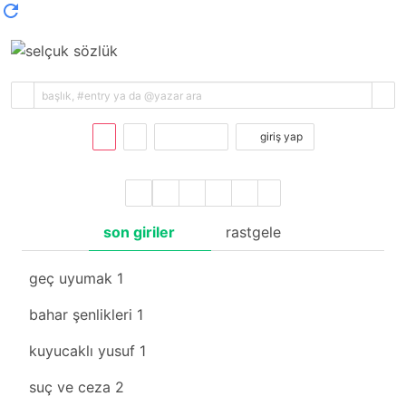
kayıt ol
giriş yap
son giriler
rastgele
geç uyumak
1
bahar şenlikleri
1
kuyucaklı yusuf
1
suç ve ceza
2