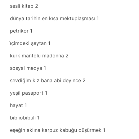
sesli kitap
2
dünya tarihin en kısa mektuplaşması
1
petrikor
1
i̇çimdeki şeytan
1
kürk mantolu madonna
2
sosyal medya
1
sevdiğim kız bana abi deyince
2
yeşil pasaport
1
hayat
1
bibliobibuli
1
eşeğin aklına karpuz kabuğu düşürmek
1