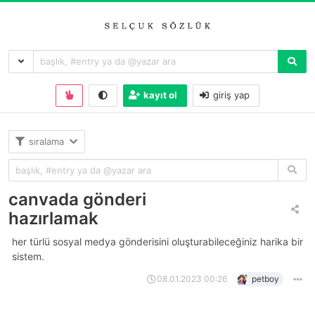
kayıt ol
giriş yap
sıralama
canvada gönderi
hazırlamak
her türlü sosyal medya gönderisini oluşturabileceğiniz harika bir
sistem.
08.01.2023 00:26
petboy