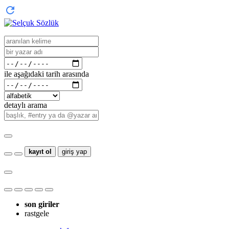
ile aşağıdaki tarih arasında
detaylı arama
kayıt ol
giriş yap
son giriler
rastgele