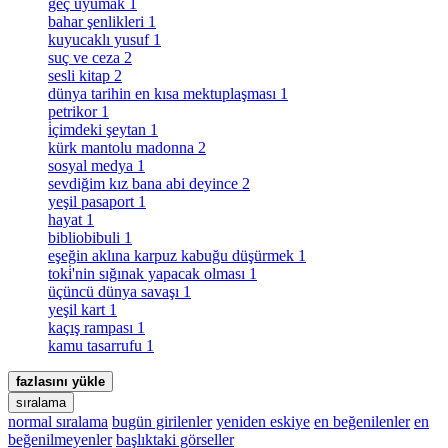
geç uyumak
1
bahar şenlikleri
1
kuyucaklı yusuf
1
suç ve ceza
2
sesli kitap
2
dünya tarihin en kısa mektuplaşması
1
petrikor
1
i̇çimdeki şeytan
1
kürk mantolu madonna
2
sosyal medya
1
sevdiğim kız bana abi deyince
2
yeşil pasaport
1
hayat
1
bibliobibuli
1
eşeğin aklına karpuz kabuğu düşürmek
1
toki̇'nin sığınak yapacak olması
1
üçüncü dünya savaşı
1
yeşil kart
1
kaçış rampası
1
kamu tasarrufu
1
fazlasını yükle
sıralama
normal sıralama
bugün girilenler
yeniden eskiye
en beğenilenler
en
beğenilmeyenler
başlıktaki görseller