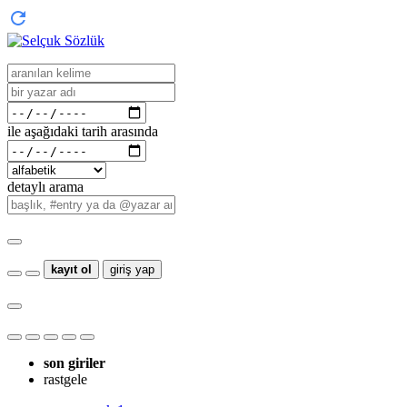
ile aşağıdaki tarih arasında
detaylı arama
kayıt ol
giriş yap
son giriler
rastgele