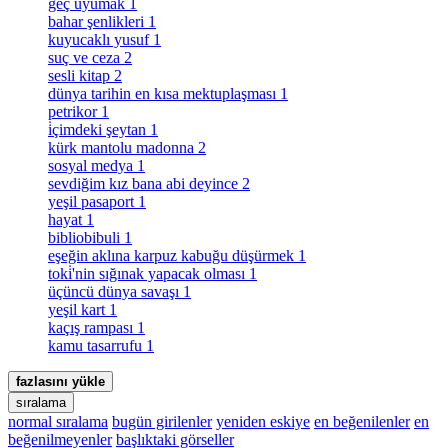
geç uyumak
1
bahar şenlikleri
1
kuyucaklı yusuf
1
suç ve ceza
2
sesli kitap
2
dünya tarihin en kısa mektuplaşması
1
petrikor
1
i̇çimdeki şeytan
1
kürk mantolu madonna
2
sosyal medya
1
sevdiğim kız bana abi deyince
2
yeşil pasaport
1
hayat
1
bibliobibuli
1
eşeğin aklına karpuz kabuğu düşürmek
1
toki̇'nin sığınak yapacak olması
1
üçüncü dünya savaşı
1
yeşil kart
1
kaçış rampası
1
kamu tasarrufu
1
fazlasını yükle
sıralama
normal sıralama
bugün girilenler
yeniden eskiye
en beğenilenler
en
beğenilmeyenler
başlıktaki görseller