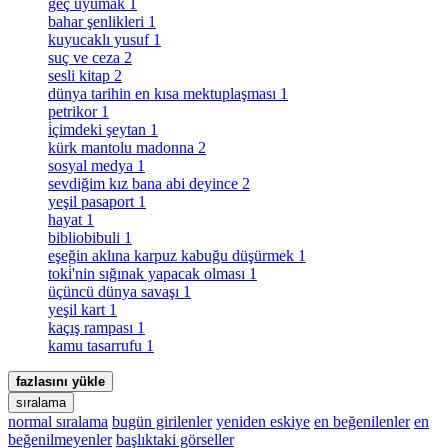
geç uyumak
1
bahar şenlikleri
1
kuyucaklı yusuf
1
suç ve ceza
2
sesli kitap
2
dünya tarihin en kısa mektuplaşması
1
petrikor
1
i̇çimdeki şeytan
1
kürk mantolu madonna
2
sosyal medya
1
sevdiğim kız bana abi deyince
2
yeşil pasaport
1
hayat
1
bibliobibuli
1
eşeğin aklına karpuz kabuğu düşürmek
1
toki̇'nin sığınak yapacak olması
1
üçüncü dünya savaşı
1
yeşil kart
1
kaçış rampası
1
kamu tasarrufu
1
fazlasını yükle
sıralama
normal sıralama
bugün girilenler
yeniden eskiye
en beğenilenler
en
beğenilmeyenler
başlıktaki görseller