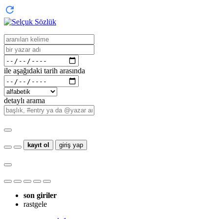
ile aşağıdaki tarih arasında
detaylı arama
kayıt ol
giriş yap
son giriler
rastgele