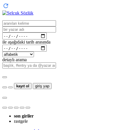
ile aşağıdaki tarih arasında
detaylı arama
kayıt ol
giriş yap
son giriler
rastgele