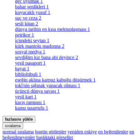
geç uyumak
1
bahar şenlikleri
1
kuyucaklı yusuf
1
suç ve ceza
2
sesli kitap
2
dünya tarihin en kısa mektuplaşması
1
petrikor
1
i̇çimdeki şeytan
1
kürk mantolu madonna
2
sosyal medya
1
sevdiğim kız bana abi deyince
2
yeşil pasaport
1
hayat
1
bibliobibuli
1
eşeğin aklına karpuz kabuğu düşürmek
1
toki̇'nin sığınak yapacak olması
1
üçüncü dünya savaşı
1
yeşil kart
1
kaçış rampası
1
kamu tasarrufu
1
fazlasını yükle
sıralama
normal sıralama
bugün girilenler
yeniden eskiye
en beğenilenler
en
beğenilmeyenler
başlıktaki görseller