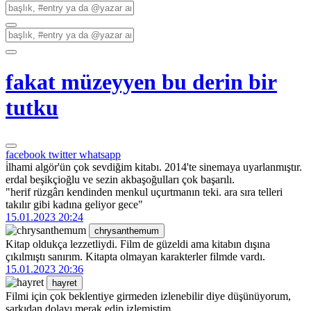
fakat müzeyyen bu derin bir
tutku
facebook
twitter
whatsapp
i̇lhami algör'ün çok sevdiğim kitabı. 2014'te sinemaya uyarlanmıştır.
erdal beşikçioğlu ve sezin akbaşoğulları çok başarılı.
"herif rüzgârı kendinden menkul uçurtmanın teki. ara sıra telleri
takılır gibi kadına geliyor gece"
15.01.2023 20:24
chrysanthemum
Kitap oldukça lezzetliydi. Film de güzeldi ama kitabın dışına
çıkılmıştı sanırım. Kitapta olmayan karakterler filmde vardı.
15.01.2023 20:36
hayret
Filmi için çok beklentiye girmeden izlenebilir diye düşünüyorum,
şarkıdan dolayı merak edip izlemiştim.