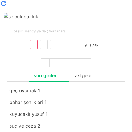
kayıt ol
giriş yap
son giriler
rastgele
geç uyumak
1
bahar şenlikleri
1
kuyucaklı yusuf
1
suç ve ceza
2