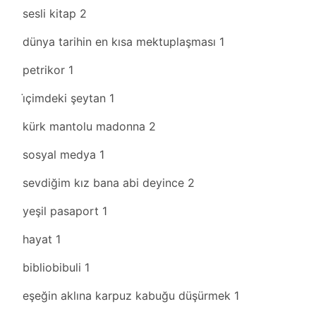
sesli kitap
2
dünya tarihin en kısa mektuplaşması
1
petrikor
1
i̇çimdeki şeytan
1
kürk mantolu madonna
2
sosyal medya
1
sevdiğim kız bana abi deyince
2
yeşil pasaport
1
hayat
1
bibliobibuli
1
eşeğin aklına karpuz kabuğu düşürmek
1