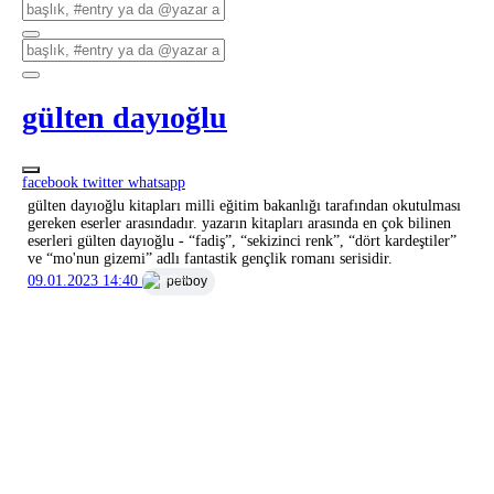
gülten dayıoğlu
facebook
twitter
whatsapp
gülten dayıoğlu kitapları milli eğitim bakanlığı tarafından okutulması
gereken eserler arasındadır. yazarın kitapları arasında en çok bilinen
eserleri gülten dayıoğlu - “fadiş”, “sekizinci renk”, “dört kardeştiler”
ve “mo'nun gizemi” adlı fantastik gençlik romanı serisidir.
09.01.2023 14:40
petboy