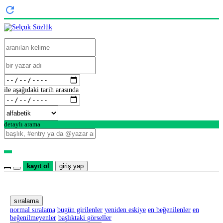
ile aşağıdaki tarih arasında
detaylı arama
kayıt ol
giriş yap
sıralama
normal sıralama
bugün girilenler
yeniden eskiye
en beğenilenler
en
beğenilmeyenler
başlıktaki görseller