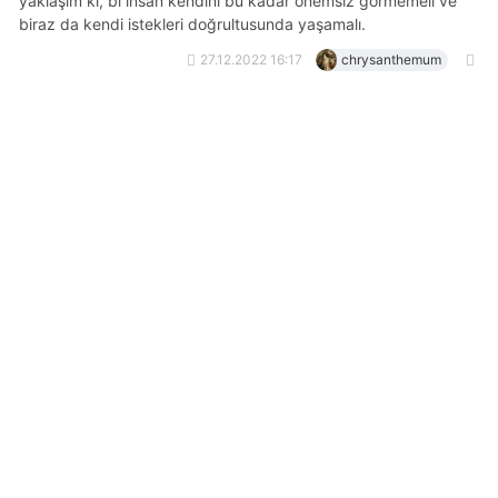
yaklaşım ki, bi insan kendini bu kadar önemsiz görmemeli ve
biraz da kendi istekleri doğrultusunda yaşamalı.
27.12.2022 16:17
chrysanthemum