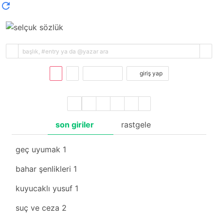
kayıt ol
giriş yap
son giriler
rastgele
geç uyumak
1
bahar şenlikleri
1
kuyucaklı yusuf
1
suç ve ceza
2