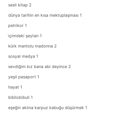
sesli kitap
2
dünya tarihin en kısa mektuplaşması
1
petrikor
1
i̇çimdeki şeytan
1
kürk mantolu madonna
2
sosyal medya
1
sevdiğim kız bana abi deyince
2
yeşil pasaport
1
hayat
1
bibliobibuli
1
eşeğin aklına karpuz kabuğu düşürmek
1