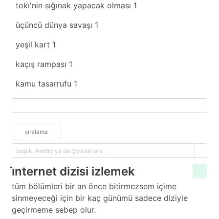
toki̇'nin sığınak yapacak olması
1
üçüncü dünya savaşı
1
yeşil kart
1
kaçış rampası
1
kamu tasarrufu
1
fazlasını yükle
sıralama
i̇nternet dizisi izlemek
tüm bölümleri bir an önce bitirmezsem içime
sinmeyeceği için bir kaç günümü sadece diziyle
geçirmeme sebep olur.