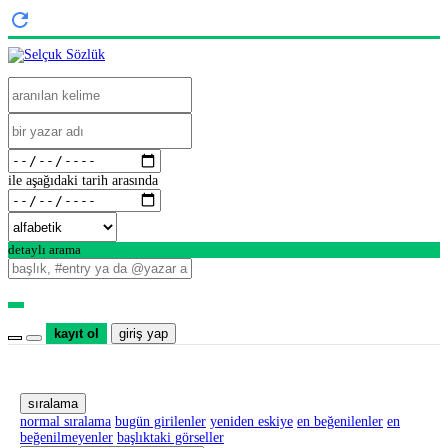
ile aşağıdaki tarih arasında
detaylı arama
kayıt ol
giriş yap
sıralama
normal sıralama
bugün girilenler
yeniden eskiye
en beğenilenler
en
beğenilmeyenler
başlıktaki görseller