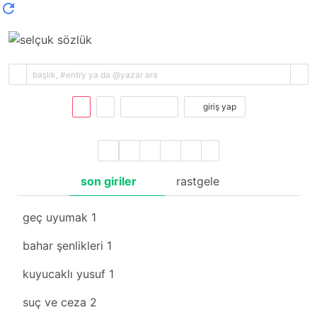
kayıt ol
giriş yap
son giriler
rastgele
geç uyumak
1
bahar şenlikleri
1
kuyucaklı yusuf
1
suç ve ceza
2