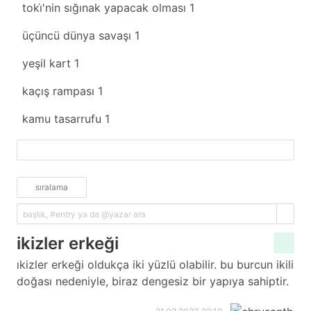
toki̇'nin sığınak yapacak olması
1
üçüncü dünya savaşı
1
yeşil kart
1
kaçış rampası
1
kamu tasarrufu
1
fazlasını yükle
sıralama
ikizler erkeği
i̇kizler erkeği oldukça iki yüzlü olabilir. bu burcun ikili
doğası nedeniyle, biraz dengesiz bir yapıya sahiptir.