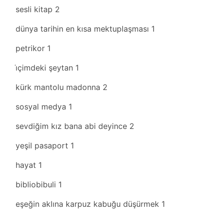
sesli kitap
2
dünya tarihin en kısa mektuplaşması
1
petrikor
1
i̇çimdeki şeytan
1
kürk mantolu madonna
2
sosyal medya
1
sevdiğim kız bana abi deyince
2
yeşil pasaport
1
hayat
1
bibliobibuli
1
eşeğin aklına karpuz kabuğu düşürmek
1