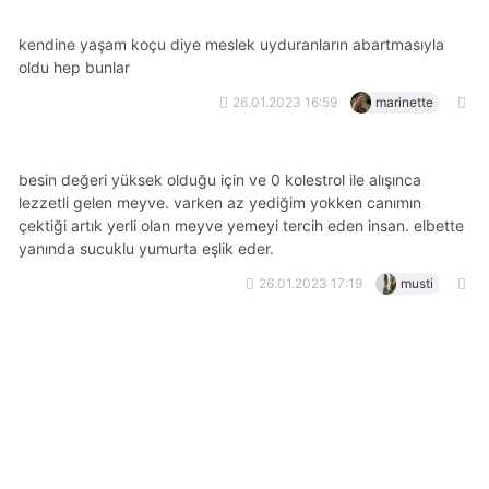
kendine yaşam koçu diye meslek uyduranların abartmasıyla
oldu hep bunlar
26.01.2023 16:59
marinette
besin değeri yüksek olduğu için ve 0 kolestrol ile alışınca
lezzetli gelen meyve. varken az yediğim yokken canımın
çektiği artık yerli olan meyve yemeyi tercih eden insan. elbette
yanında sucuklu yumurta eşlik eder.
26.01.2023 17:19
musti