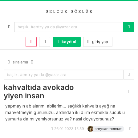
kayıt ol
giriş yap
sıralama
kahvaltıda avokado
yiyen insan
yapmayın ablalarım, abilerim... sağlıklı kahvaltı ayağına
mahvetmeyin gününüzü. ardından iki dilim ekmekle sucuklu
yumurta da mı yemiyorsunuz ya? nasıl doyuyorsunuz?
26.01.2023 15:59
chrysanthemum