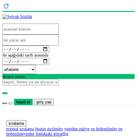
ile aşağıdaki tarih arasında
detaylı arama
kayıt ol
giriş yap
sıralama
normal sıralama
bugün girilenler
yeniden eskiye
en beğenilenler
en
beğenilmeyenler
başlıktaki görseller