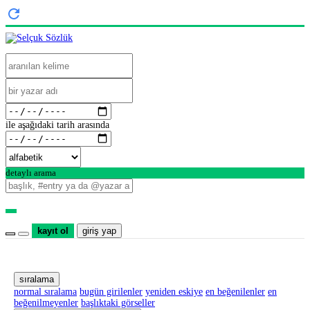
ile aşağıdaki tarih arasında
detaylı arama
kayıt ol
giriş yap
sıralama
normal sıralama
bugün girilenler
yeniden eskiye
en beğenilenler
en
beğenilmeyenler
başlıktaki görseller