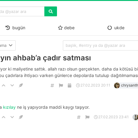
bugün
debe
ukde
lama
ayın ahbab’a çadır satması
iyor ki maliyetine sattık. allah razı olsun gerçekten. daha da kötüsü b
bu çadırlara ihtiyacı varken günlerce depolarda tutulup dağıtılmaması
27.02.2023 20:11
chrysant
da
kızılay
ne iş yapıyorda maddi kaygı taşıyor.
27.02.2023 23:41