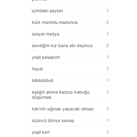
i̇çimdeki şeytan
1
kürk mantolu madonna
2
sosyal medya
1
sevdiğim kız bana abi deyince
2
yeşil pasaport
1
hayat
1
bibliobibuli
1
eşeğin aklına karpuz kabuğu
1
düşürmek
toki̇'nin sığınak yapacak olması
1
üçüncü dünya savaşı
1
yeşil kart
1