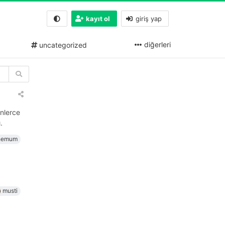
kayıt ol
giriş yap
diğerleri
uncategorized
inlerce
.
hemum
musti