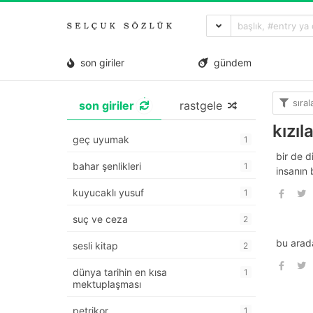
son giriler
gündem
sıra
son giriler
rastgele
kızıl
geç uyumak
1
bir de d
bahar şenlikleri
1
insanın 
kuyucaklı yusuf
1
suç ve ceza
2
bu ara
sesli kitap
2
dünya tarihin en kısa
1
mektuplaşması
petrikor
1