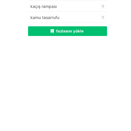
kaçış rampası
1
kamu tasarrufu
1
fazlasını yükle