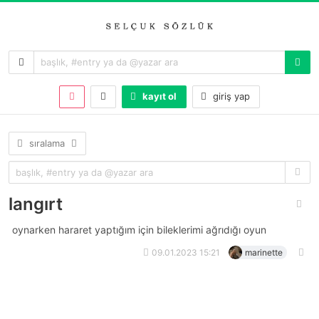
kayıt ol
giriş yap
sıralama
langırt
oynarken hararet yaptığım için bileklerimi ağrıdığı oyun
09.01.2023 15:21
marinette