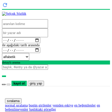
ile aşağıdaki tarih arasında
detaylı arama
kayıt ol
giriş yap
sıralama
normal sıralama
bugün girilenler
yeniden eskiye
en beğenilenler
en
beğenilmeyenler
başlıktaki görseller