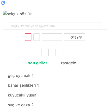
kayıt ol
giriş yap
son giriler
rastgele
geç uyumak
1
bahar şenlikleri
1
kuyucaklı yusuf
1
suç ve ceza
2