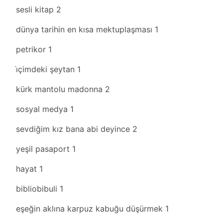
sesli kitap
2
dünya tarihin en kısa mektuplaşması
1
petrikor
1
i̇çimdeki şeytan
1
kürk mantolu madonna
2
sosyal medya
1
sevdiğim kız bana abi deyince
2
yeşil pasaport
1
hayat
1
bibliobibuli
1
eşeğin aklına karpuz kabuğu düşürmek
1