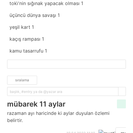
toki̇'nin sığınak yapacak olması
1
üçüncü dünya savaşı
1
yeşil kart
1
kaçış rampası
1
kamu tasarrufu
1
fazlasını yükle
sıralama
mübarek 11 aylar
razaman ayı haricinde ki aylar duyulan özlemi
belirtir.