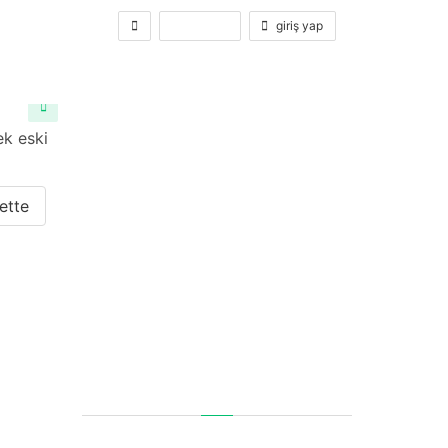
kayıt ol
giriş yap
ek eski
ette