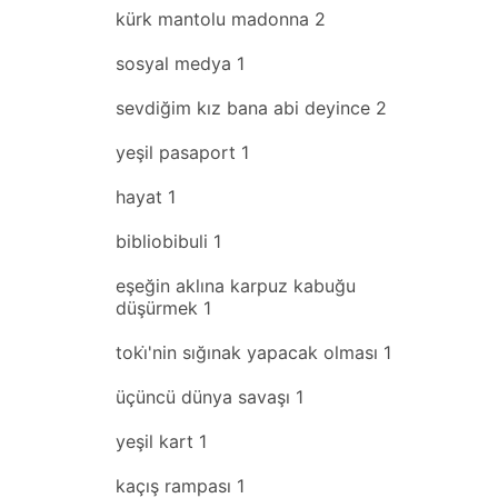
kürk mantolu madonna
2
sosyal medya
1
sevdiğim kız bana abi deyince
2
yeşil pasaport
1
hayat
1
bibliobibuli
1
eşeğin aklına karpuz kabuğu
düşürmek
1
toki̇'nin sığınak yapacak olması
1
üçüncü dünya savaşı
1
yeşil kart
1
kaçış rampası
1