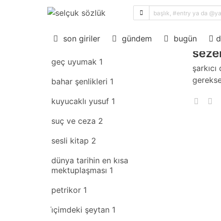
sıral
son giriler
rastgele
son giriler
gündem
bugün
d
seze
geç uyumak
1
şarkıcı 
gerekse
bahar şenlikleri
1
kuyucaklı yusuf
1
suç ve ceza
2
sesli kitap
2
dünya tarihin en kısa
mektuplaşması
1
petrikor
1
i̇çimdeki şeytan
1