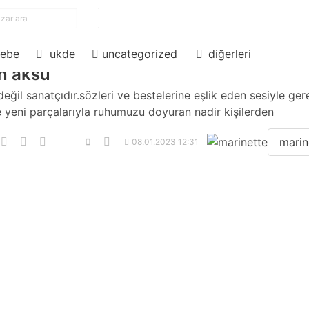
ama
diğerleri
ebe
ukde
uncategorized
n aksu
değil sanatçıdır.sözleri ve bestelerine eşlik eden sesiyle ger
 yeni parçalarıyla ruhumuzu doyuran nadir kişilerden
marin
08.01.2023 12:31