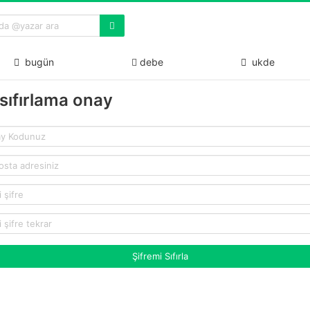
bugün
debe
ukde
 sıfırlama onay
Şifremi Sıfırla