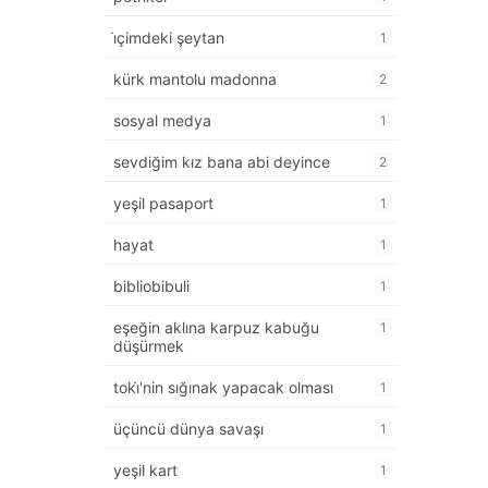
i̇çimdeki şeytan
1
kürk mantolu madonna
2
sosyal medya
1
sevdiğim kız bana abi deyince
2
yeşil pasaport
1
hayat
1
bibliobibuli
1
eşeğin aklına karpuz kabuğu
1
düşürmek
toki̇'nin sığınak yapacak olması
1
üçüncü dünya savaşı
1
yeşil kart
1