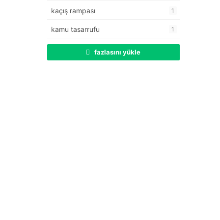
kaçış rampası
1
kamu tasarrufu
1
fazlasını yükle