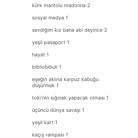
kürk mantolu madonna
2
sosyal medya
1
sevdiğim kız bana abi deyince
2
yeşil pasaport
1
hayat
1
bibliobibuli
1
eşeğin aklına karpuz kabuğu
düşürmek
1
toki̇'nin sığınak yapacak olması
1
üçüncü dünya savaşı
1
yeşil kart
1
kaçış rampası
1