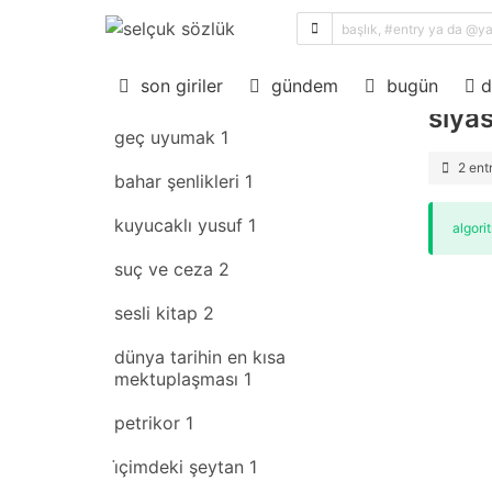
sıral
son giriler
rastgele
son giriler
gündem
bugün
d
siya
geç uyumak
1
2 ent
bahar şenlikleri
1
kuyucaklı yusuf
1
algori
suç ve ceza
2
sesli kitap
2
dünya tarihin en kısa
mektuplaşması
1
petrikor
1
i̇çimdeki şeytan
1