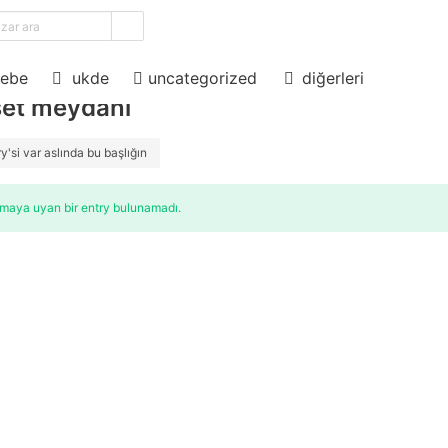
ama
diğerleri
ebe
ukde
uncategorized
set meydanı
ry'si var aslında bu başlığın
tmaya uyan bir entry bulunamadı.