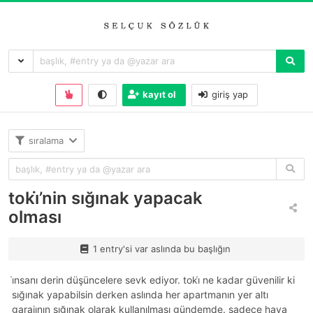
kayıt ol
giriş yap
sıralama
toki̇’nin sığınak yapacak
olması
1 entry'si var aslında bu başlığın
i̇nsanı derin düşüncelere sevk ediyor. toki̇ ne kadar güvenilir ki
sığınak yapabilsin derken aslında her apartmanın yer altı
garajının sığınak olarak kullanılması gündemde. sadece hava