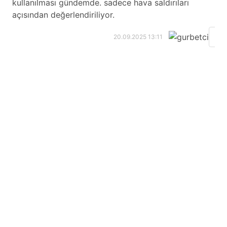
kullanılması gündemde. sadece hava saldırıları
açısından değerlendiriliyor.
gu
20.09.2025 13:11