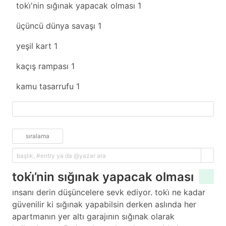
toki̇'nin sığınak yapacak olması
1
üçüncü dünya savaşı
1
yeşil kart
1
kaçış rampası
1
kamu tasarrufu
1
fazlasını yükle
sıralama
toki̇’nin sığınak yapacak olması
i̇nsanı derin düşüncelere sevk ediyor. toki̇ ne kadar
güvenilir ki sığınak yapabilsin derken aslında her
apartmanın yer altı garajının sığınak olarak