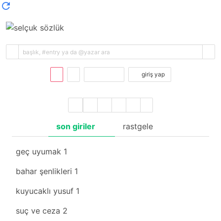
kayıt ol
giriş yap
son giriler
rastgele
geç uyumak
1
bahar şenlikleri
1
kuyucaklı yusuf
1
suç ve ceza
2