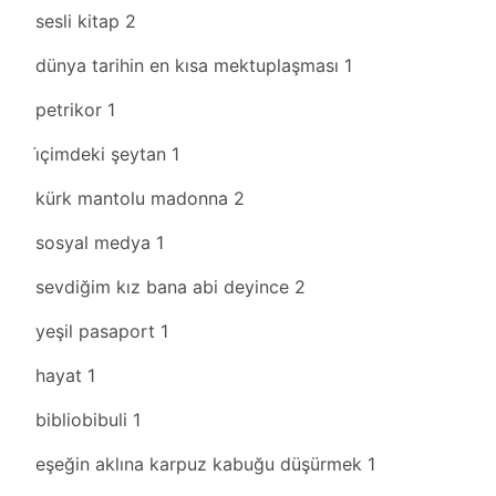
sesli kitap
2
dünya tarihin en kısa mektuplaşması
1
petrikor
1
i̇çimdeki şeytan
1
kürk mantolu madonna
2
sosyal medya
1
sevdiğim kız bana abi deyince
2
yeşil pasaport
1
hayat
1
bibliobibuli
1
eşeğin aklına karpuz kabuğu düşürmek
1