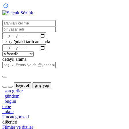
ile aşağıdaki tarih arasında
detaylı arama
kayıt ol
giriş yap
son giriler
gündem
bugün
debe
ukde
Uncategorized
diğerleri
Filmler ve diziler