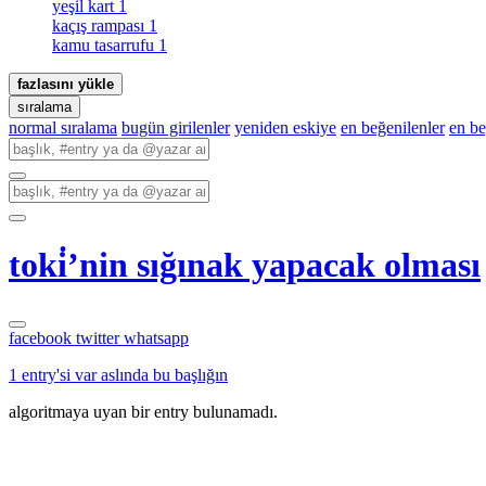
yeşil kart
1
kaçış rampası
1
kamu tasarrufu
1
fazlasını yükle
sıralama
normal sıralama
bugün girilenler
yeniden eskiye
en beğenilenler
en b
toki̇’nin sığınak yapacak olması
facebook
twitter
whatsapp
1 entry'si var aslında bu başlığın
algoritmaya uyan bir entry bulunamadı.