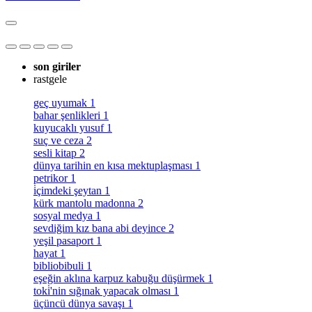
son giriler
rastgele
geç uyumak
1
bahar şenlikleri
1
kuyucaklı yusuf
1
suç ve ceza
2
sesli kitap
2
dünya tarihin en kısa mektuplaşması
1
petrikor
1
i̇çimdeki şeytan
1
kürk mantolu madonna
2
sosyal medya
1
sevdiğim kız bana abi deyince
2
yeşil pasaport
1
hayat
1
bibliobibuli
1
eşeğin aklına karpuz kabuğu düşürmek
1
toki̇'nin sığınak yapacak olması
1
üçüncü dünya savaşı
1