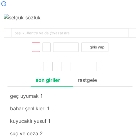
kayıt ol
giriş yap
son giriler
rastgele
geç uyumak
1
bahar şenlikleri
1
kuyucaklı yusuf
1
suç ve ceza
2