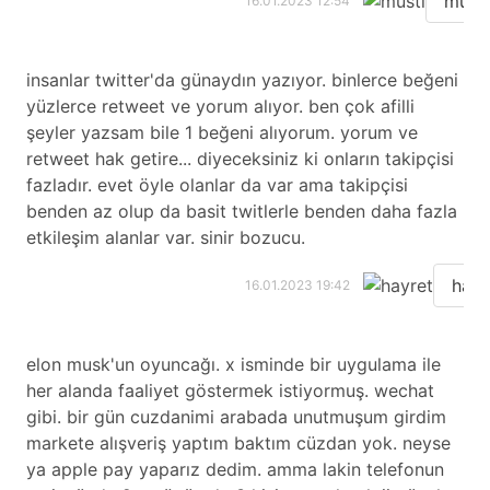
musti
16.01.2023 12:54
i̇nsanlar twitter'da günaydın yazıyor. binlerce beğeni
yüzlerce retweet ve yorum alıyor. ben çok afilli
şeyler yazsam bile 1 beğeni alıyorum. yorum ve
retweet hak getire... diyeceksiniz ki onların takipçisi
fazladır. evet öyle olanlar da var ama takipçisi
benden az olup da basit twitlerle benden daha fazla
etkileşim alanlar var. sinir bozucu.
hayr
16.01.2023 19:42
elon musk'un oyuncağı. x isminde bir uygulama ile
her alanda faaliyet göstermek istiyormuş. wechat
gibi. bir gün cuzdanimi arabada unutmuşum girdim
markete alışveriş yaptım baktım cüzdan yok. neyse
ya apple pay yaparız dedim. amma lakin telefonun