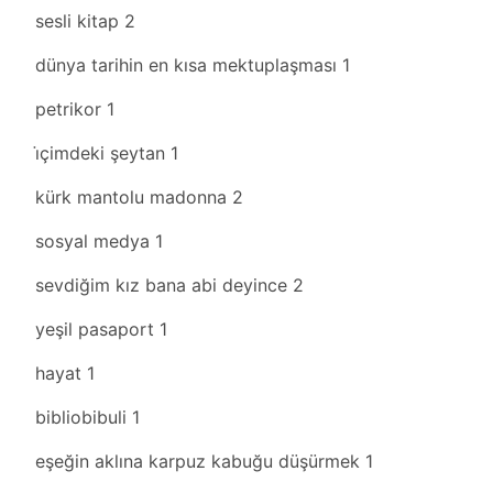
sesli kitap
2
dünya tarihin en kısa mektuplaşması
1
petrikor
1
i̇çimdeki şeytan
1
kürk mantolu madonna
2
sosyal medya
1
sevdiğim kız bana abi deyince
2
yeşil pasaport
1
hayat
1
bibliobibuli
1
eşeğin aklına karpuz kabuğu düşürmek
1