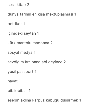
sesli kitap
2
dünya tarihin en kısa mektuplaşması
1
petrikor
1
i̇çimdeki şeytan
1
kürk mantolu madonna
2
sosyal medya
1
sevdiğim kız bana abi deyince
2
yeşil pasaport
1
hayat
1
bibliobibuli
1
eşeğin aklına karpuz kabuğu düşürmek
1