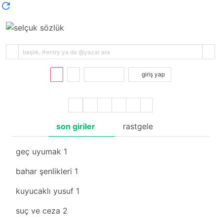
kayıt ol
giriş yap
son giriler
rastgele
geç uyumak
1
bahar şenlikleri
1
kuyucaklı yusuf
1
suç ve ceza
2