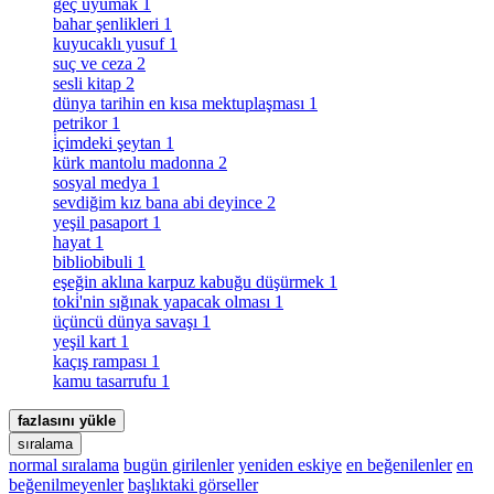
geç uyumak
1
bahar şenlikleri
1
kuyucaklı yusuf
1
suç ve ceza
2
sesli kitap
2
dünya tarihin en kısa mektuplaşması
1
petrikor
1
i̇çimdeki şeytan
1
kürk mantolu madonna
2
sosyal medya
1
sevdiğim kız bana abi deyince
2
yeşil pasaport
1
hayat
1
bibliobibuli
1
eşeğin aklına karpuz kabuğu düşürmek
1
toki̇'nin sığınak yapacak olması
1
üçüncü dünya savaşı
1
yeşil kart
1
kaçış rampası
1
kamu tasarrufu
1
fazlasını yükle
sıralama
normal sıralama
bugün girilenler
yeniden eskiye
en beğenilenler
en
beğenilmeyenler
başlıktaki görseller