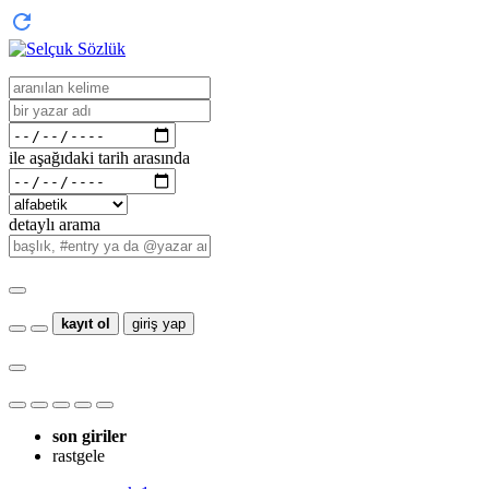
ile aşağıdaki tarih arasında
detaylı arama
kayıt ol
giriş yap
son giriler
rastgele