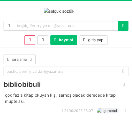
kayıt ol
giriş yap
sıralama
bibliobibuli
çok fazla kitap okuyan kişi, sarhoş olacak derecede kitap
müptelası.
21.09.2025 23:07
gurbetci