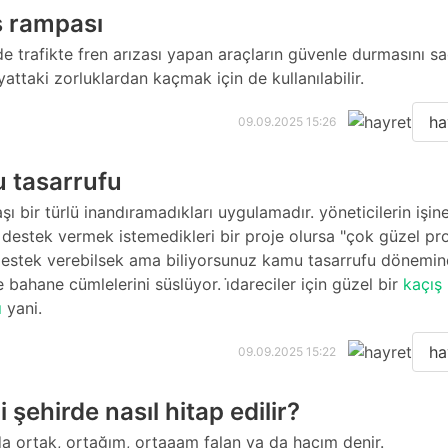
ş rampası
e trafikte fren arızası yapan araçların güvenle durmasını sa
attaki zorluklardan kaçmak için de kullanılabilir.
ha
09.09.2025 15:26
 tasarrufu
şı bir türlü inandıramadıkları uygulamadır. yöneticilerin işin
. destek vermek istemedikleri bir proje olursa "çok güzel pr
estek verebilsek ama biliyorsunuz kamu tasarrufu dönemin
 bahane cümlelerini süslüyor. i̇dareciler için güzel bir
kaçış
ı
yani.
ha
09.09.2025 15:22
 şehirde nasıl hitap edilir?
a ortak, ortağım, ortaaam falan ya da hacım denir.