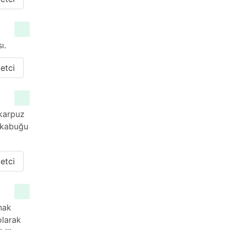
ı.
etci
 karpuz
 kabuğu
etci
ınak
olarak