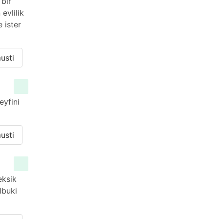
 bir
evlilik
 ister
usti
eyfini
usti
eksik
lbuki