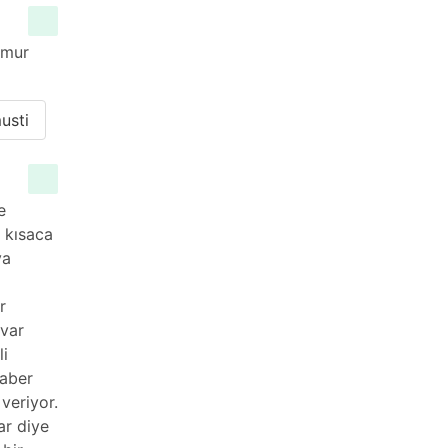
ğmur
usti
e
l kısaca
ya
r
 var
li
raber
veriyor.
ar diye