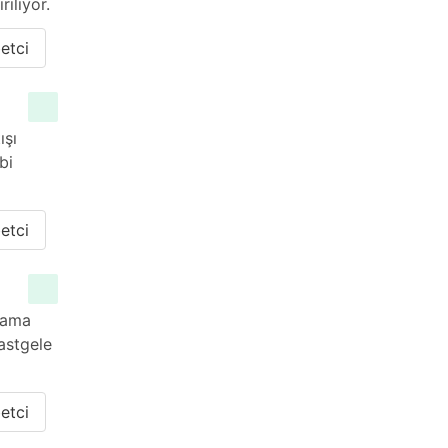
iliyor.
etci
ışı
bi
etci
nlama
rastgele
etci