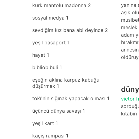
yanına 
kürk mantolu madonna
2
aşık ol
sosyal medya
1
musibet
meslek 
sevdiğim kız bana abi deyince
2
adam ye
bırakmı
yeşil pasaport
1
annesin
hayat
1
öldürüy
bibliobibuli
1
eşeğin aklına karpuz kabuğu
düşürmek
1
düny
toki̇'nin sığınak yapacak olması
1
victor 
sorduğu
üçüncü dünya savaşı
1
kitabın
yeşil kart
1
kaçış rampası
1