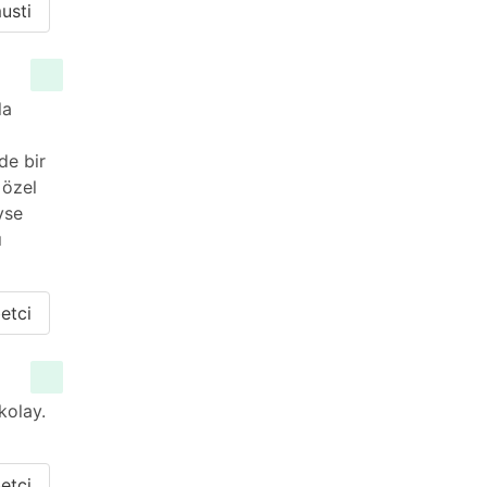
usti
la
de bir
 özel
yse
ı
etci
kolay.
etci