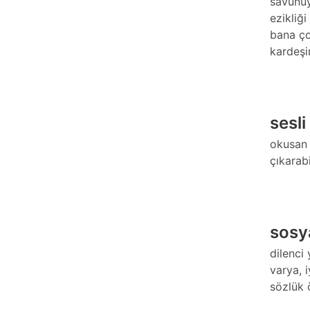
savunuy
ezikliği
bana ço
kardeşi
sesli
okusan h
çıkarab
sosy
dilenci 
varya, 
sözlük 