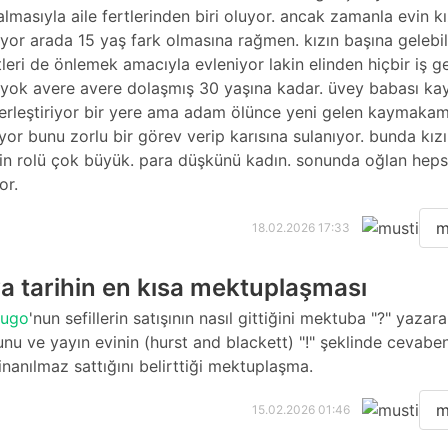
almasıyla aile fertlerinden biri oluyor. ancak zamanla evin k
uyor arada 15 yaş fark olmasına rağmen. kızın başına gelebi
leri de önlemek amacıyla evleniyor lakin elinden hiçbir iş g
yok avere avere dolaşmış 30 yaşına kadar. üvey babası 
rleştiriyor bir yere ama adam ölünce yeni gelen kaymakam
yor bunu zorlu bir görev verip karısına sulanıyor. bunda kız
in rolü çok büyük. para düşkünü kadın. sonunda oğlan heps
or.
m
18.02.2026 17:33
a tarihin en kısa mektuplaşması
hugo
'nun sefillerin satışının nasıl gittiğini mektuba "?" yazar
nu ve yayın evinin (hurst and blackett) "!" şeklinde cevabe
 inanılmaz sattığını belirttiği mektuplaşma.
m
15.02.2026 01:46