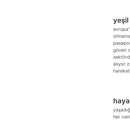
yeşi
avrupa'
olmamak
pasapor
güven o
sektörd
alıyor 
hareketi
haya
yaşadığı
her can