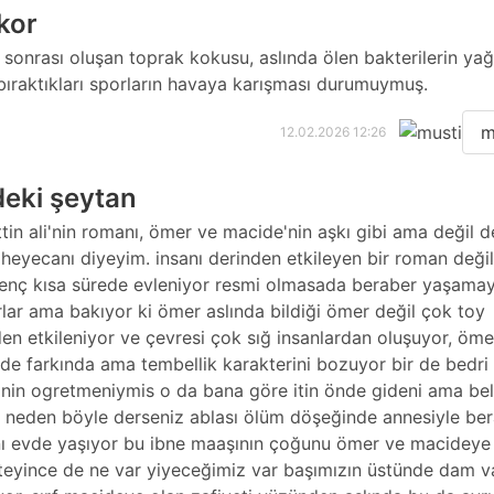
kor
sonrası oluşan toprak kokusu, aslında ölen bakterilerin ya
bıraktıkları sporların havaya karışması durumuymuş.
m
12.02.2026 12:26
deki şeytan
tin ali'nin romanı, ömer ve macide'nin aşkı gibi ama değil d
 heyecanı diyeyim. insanı derinden etkileyen bir roman deği
genç kısa sürede evleniyor resmi olmasada beraber yaşama
rlar ama bakıyor ki ömer aslında bildiği ömer değil çok toy
en etkileniyor ve çevresi çok sığ insanlardan oluşuyor, öme
 de farkında ama tembellik karakterini bozuyor bir de bedri
nin ogretmeniymis o da bana göre itin önde gideni ama bel
 neden böyle derseniz ablası ölüm döşeğinde annesiyle be
ı evde yaşıyor bu ibne maaşının çoğunu ömer ve macideye 
isteyince de ne var yiyeceğimiz var başımızın üstünde dam v