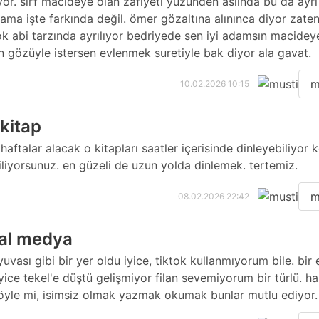
or. sırf macideye olan zafiyeti yüzünden aslında bu da ayrı
 ama işte farkında değil. ömer gözaltına alınınca diyor zaten 
k abi tarzında ayrılıyor bedriyede sen iyi adamsın macideye
n gözüyle istersen evlenmek suretiyle bak diyor ala gavat.
m
10.02.2026 10:15
 kitap
aftalar alacak o kitapları saatler içerisinde dinleyebiliyor k
iliyorsunuz. en güzeli de uzun yolda dinlemek. tertemiz.
m
08.02.2026 22:42
al medya
yuvası gibi bir yer oldu iyice, tiktok kullanmıyorum bile. bir 
iyice tekel'e düştü gelişmiyor filan sevemiyorum bir türlü. ha
öyle mi, isimsiz olmak yazmak okumak bunlar mutlu ediyor.