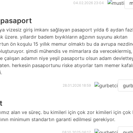
m
04.02.2026 23:04
l pasaport
ya vizesiz giriş imkanı sağlayan pasaport yılda 6 aydan faz
 üzere. yıllardır badem bıyıklıların ağzının suyunu akıtan
tun ön koşulu 15 yıllık memur olmaktı bu da avrupa nezdin
luşturuyor. şimdi mühendis ve mimarlara da vereceklermiş,
e çalışan adamın niye yeşil pasaportu olsun adam devlette
zaten. herkesin pasaportunu riske atıyorlar tam memer kafal
.
gurb
28.01.2026 18:59
t
mız alan ve süreç. bu kimileri için çok zor kimileri için çok 
lının minimum standartın garanti edilmesi gerekiyor.
gurb
08.10.2025 06:17