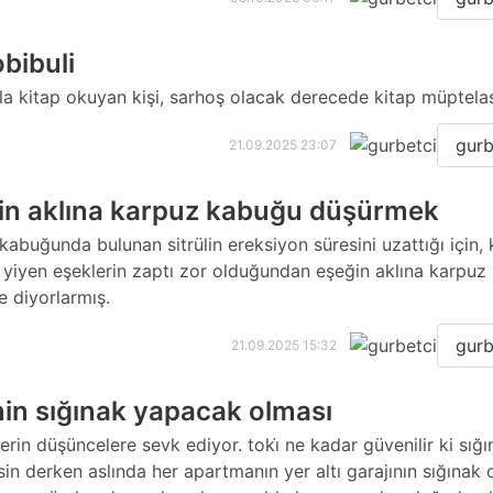
obibuli
la kitap okuyan kişi, sarhoş olacak derecede kitap müptelas
gurb
21.09.2025 23:07
in aklına karpuz kabuğu düşürmek
kabuğunda bulunan sitrülin ereksiyon süresini uzattığı için,
yiyen eşeklerin zaptı zor olduğundan eşeğin aklına karpuz
 diyorlarmış.
gurb
21.09.2025 15:32
’nin sığınak yapacak olması
derin düşüncelere sevk ediyor. toki̇ ne kadar güvenilir ki sığ
sin derken aslında her apartmanın yer altı garajının sığınak 