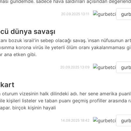
lması gündemde. sadece hava saldırıları açısından değerlendir
gurb
20.09.2025 13:11
cü dünya savaşı
anı bozuk i̇srail'in sebep olacağı savaş. i̇nsan nüfusunun art
 ısınma korona virüs ile yeterli ölüm oranı yakalanmaması gi
r ana etken gibi.
gurb
20.09.2025 13:09
 kart
 oturum vizesinin halk dilindeki adı. her sene amerika pua
ile kişileri listeler ve taban puanı geçmiş profiller arasında 
apar. birçok kişinin hayali
gurb
14.09.2025 18:42