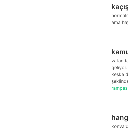
kaçı
normald
ama hay
kamu
vatanda
geliyor
keşke d
şeklinde
rampas
hangi
konya'd