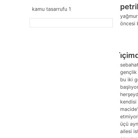
petri
kamu tasarrufu
1
yağmur 
fazlasını yükle
öncesi 
i̇çim
sebahat
gençlik
bu iki 
başlıyo
herşeyd
kendisi
macide'
etmiyor
üçü ayn
ailesi 