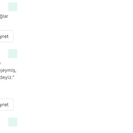
ğlar
yret
e
ojeymiş,
deyiz."
yret