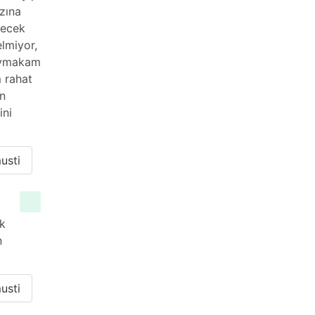
ızına
lecek
elmiyor,
kaymakam
 rahat
ın
ini
usti
ak
n
usti