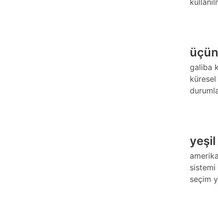
kullanı
üçün
galiba k
küresel
durumla
yeşil
amerika
sistemi 
seçim y