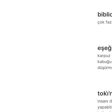
bibli
çok faz
eşeğ
karpuz 
kabuğu 
düşürme
toki̇
i̇nsanı 
yapabil