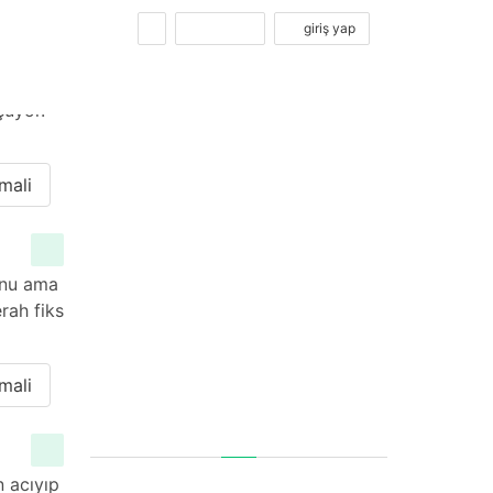
kayıt ol
giriş yap
şüyor.
mali
onu ama
rah fiks
mali
n acıyıp