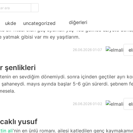
uyumak
diğerleri
ukde
uncategorized
ite bir rituel olan geç uyumak yaş 40a gelince eziyete dönü
e yatmak gibisi var mı ey yaşıtlarım.
el
26.06.2026 01:07
 şenlikleri
itenin en sevdiğim dönemiydi. sonra içinden geçtiler ayrı k
 şahaneydi. mayıs ayında başlar 5-6 gün sürerdi. şebnem fe
 mesela.
el
26.06.2026 01:02
caklı yusuf
in ali
'nin en ünlü romanı.
ailesi katledilen genç kaymakamı