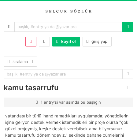
kayıt ol
giriş yap
sıralama
kamu tasarrufu
1 entry'si var aslında bu başlığın
vatandaşı bir türlü inandıramadıkları uygulamadır. yöneticilerin
işine geliyor. destek vermek istemedikleri bir proje olursa "çok
güzel projeymiş, keşke destek verebilsek ama biliyorsunuz
kamu tasarrufu dönemindeyiz." şeklinde bahane cümlelerini