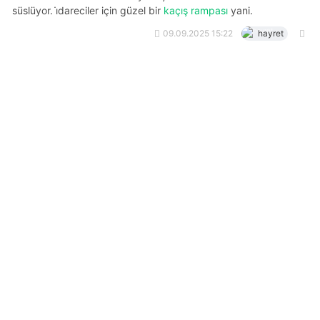
süslüyor. i̇dareciler için güzel bir
kaçış rampası
yani.
09.09.2025 15:22
hayret