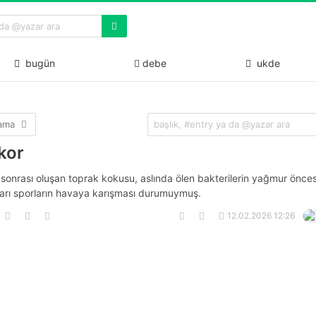
bugün
debe
ukde
lama
kor
sonrası oluşan toprak kokusu, aslında ölen bakterilerin yağmur önces
kları sporların havaya karışması durumuymuş.
12.02.2026 12:26