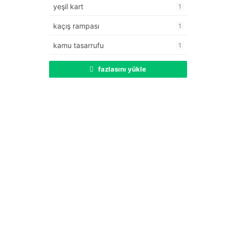
yeşil kart
1
kaçış rampası
1
kamu tasarrufu
1
fazlasını yükle