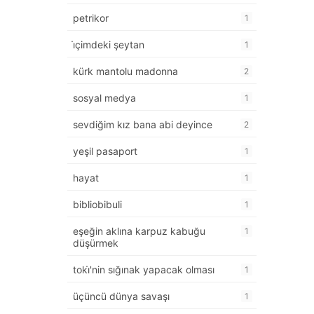
petrikor
1
i̇çimdeki şeytan
1
kürk mantolu madonna
2
sosyal medya
1
sevdiğim kız bana abi deyince
2
yeşil pasaport
1
hayat
1
bibliobibuli
1
eşeğin aklına karpuz kabuğu
1
düşürmek
toki̇'nin sığınak yapacak olması
1
üçüncü dünya savaşı
1