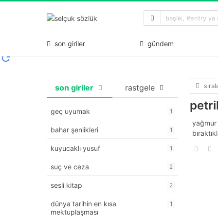
son giriler
gündem
sıra
son giriler
rastgele
petri
geç uyumak
1
yağmur 
bahar şenlikleri
1
bıraktı
kuyucaklı yusuf
1
suç ve ceza
2
sesli kitap
2
dünya tarihin en kısa
1
mektuplaşması