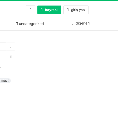
kayıt ol
giriş yap
diğerleri
uncategorized
i
musti