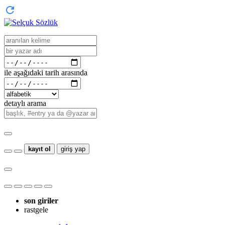
ile aşağıdaki tarih arasında
detaylı arama
kayıt ol
giriş yap
son giriler
rastgele