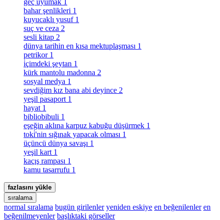
geç uyumak
1
bahar şenlikleri
1
kuyucaklı yusuf
1
suç ve ceza
2
sesli kitap
2
dünya tarihin en kısa mektuplaşması
1
petrikor
1
i̇çimdeki şeytan
1
kürk mantolu madonna
2
sosyal medya
1
sevdiğim kız bana abi deyince
2
yeşil pasaport
1
hayat
1
bibliobibuli
1
eşeğin aklına karpuz kabuğu düşürmek
1
toki̇'nin sığınak yapacak olması
1
üçüncü dünya savaşı
1
yeşil kart
1
kaçış rampası
1
kamu tasarrufu
1
fazlasını yükle
sıralama
normal sıralama
bugün girilenler
yeniden eskiye
en beğenilenler
en
beğenilmeyenler
başlıktaki görseller