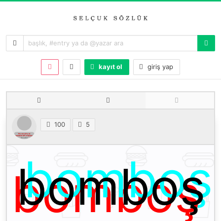
kayıt ol
giriş yap
100
5
bomboş