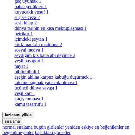
geç uyumak
1
bahar şenlikleri
1
kuyucaklı yusuf
1
suç ve ceza
2
sesli kitap
2
dünya tarihin en kısa mektuplaşması
1
petrikor
1
i̇çimdeki şeytan
1
kürk mantolu madonna
2
sosyal medya
1
sevdiğim kız bana abi deyince
2
yeşil pasaport
1
hayat
1
bibliobibuli
1
eşeğin aklına karpuz kabuğu düşürmek
1
toki̇'nin sığınak yapacak olması
1
üçüncü dünya savaşı
1
yeşil kart
1
kaçış rampası
1
kamu tasarrufu
1
fazlasını yükle
sıralama
normal sıralama
bugün girilenler
yeniden eskiye
en beğenilenler
en
beğenilmeyenler
başlıktaki görseller