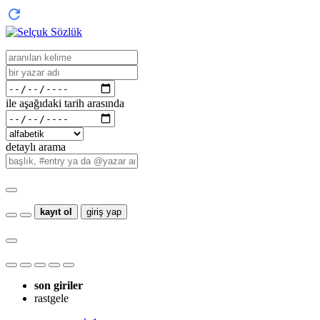
ile aşağıdaki tarih arasında
detaylı arama
kayıt ol
giriş yap
son giriler
rastgele