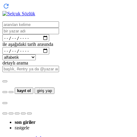
ile aşağıdaki tarih arasında
detaylı arama
kayıt ol
giriş yap
son giriler
rastgele