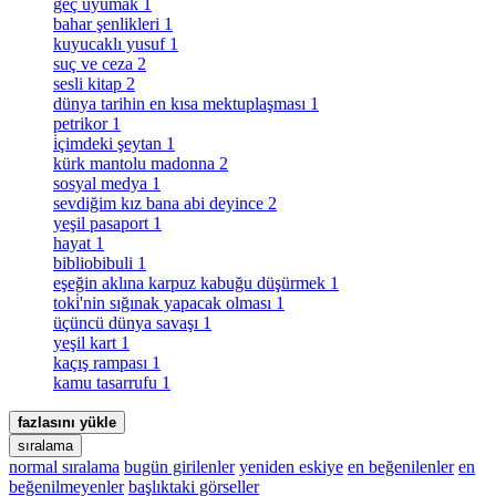
geç uyumak
1
bahar şenlikleri
1
kuyucaklı yusuf
1
suç ve ceza
2
sesli kitap
2
dünya tarihin en kısa mektuplaşması
1
petrikor
1
i̇çimdeki şeytan
1
kürk mantolu madonna
2
sosyal medya
1
sevdiğim kız bana abi deyince
2
yeşil pasaport
1
hayat
1
bibliobibuli
1
eşeğin aklına karpuz kabuğu düşürmek
1
toki̇'nin sığınak yapacak olması
1
üçüncü dünya savaşı
1
yeşil kart
1
kaçış rampası
1
kamu tasarrufu
1
fazlasını yükle
sıralama
normal sıralama
bugün girilenler
yeniden eskiye
en beğenilenler
en
beğenilmeyenler
başlıktaki görseller