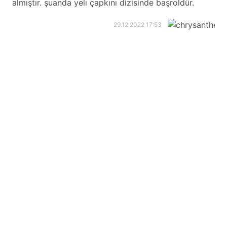
almıştır. şuanda yelı çapkını dizisinde başroldür.
29.12.2022 17:53