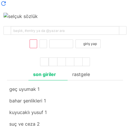
kayıt ol
giriş yap
son giriler
rastgele
geç uyumak
1
bahar şenlikleri
1
kuyucaklı yusuf
1
suç ve ceza
2