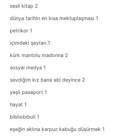
sesli kitap
2
dünya tarihin en kısa mektuplaşması
1
petrikor
1
i̇çimdeki şeytan
1
kürk mantolu madonna
2
sosyal medya
1
sevdiğim kız bana abi deyince
2
yeşil pasaport
1
hayat
1
bibliobibuli
1
eşeğin aklına karpuz kabuğu düşürmek
1