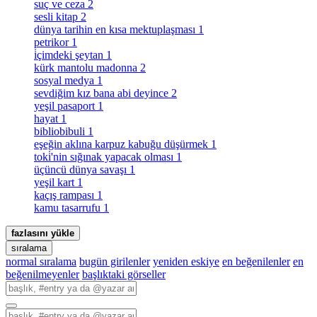
suç ve ceza
2
sesli kitap
2
dünya tarihin en kısa mektuplaşması
1
petrikor
1
i̇çimdeki şeytan
1
kürk mantolu madonna
2
sosyal medya
1
sevdiğim kız bana abi deyince
2
yeşil pasaport
1
hayat
1
bibliobibuli
1
eşeğin aklına karpuz kabuğu düşürmek
1
toki̇'nin sığınak yapacak olması
1
üçüncü dünya savaşı
1
yeşil kart
1
kaçış rampası
1
kamu tasarrufu
1
fazlasını yükle
sıralama
normal sıralama
bugün girilenler
yeniden eskiye
en beğenilenler
en
beğenilmeyenler
başlıktaki görseller