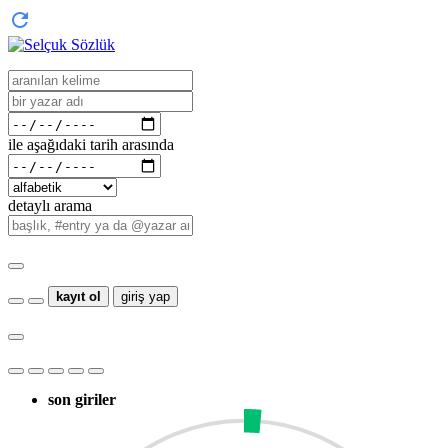
ile aşağıdaki tarih arasında
detaylı arama
kayıt ol
giriş yap
son giriler