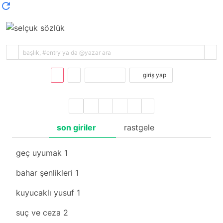
kayıt ol
giriş yap
son giriler
rastgele
geç uyumak
1
bahar şenlikleri
1
kuyucaklı yusuf
1
suç ve ceza
2