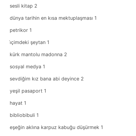
sesli kitap
2
dünya tarihin en kısa mektuplaşması
1
petrikor
1
i̇çimdeki şeytan
1
kürk mantolu madonna
2
sosyal medya
1
sevdiğim kız bana abi deyince
2
yeşil pasaport
1
hayat
1
bibliobibuli
1
eşeğin aklına karpuz kabuğu düşürmek
1