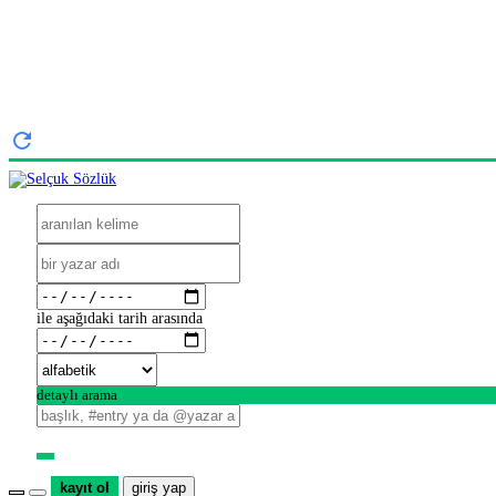
ile aşağıdaki tarih arasında
detaylı arama
kayıt ol
giriş yap