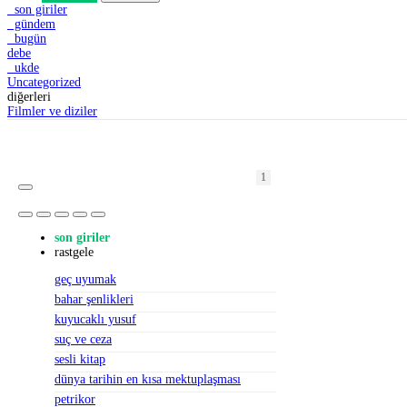
son giriler
gündem
bugün
debe
ukde
Uncategorized
diğerleri
Filmler ve diziler
1
1
1
2
2
1
1
1
2
1
2
1
1
1
1
1
1
1
1
1
son giriler
rastgele
geç uyumak
bahar şenlikleri
kuyucaklı yusuf
suç ve ceza
sesli kitap
dünya tarihin en kısa mektuplaşması
petrikor