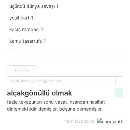
üçüncü dünya savaşı
1
yeşil kart
1
kaçış rampası
1
kamu tasarrufu
1
fazlasını yükle
sıralama
alçakgönüllü olmak
fazla tevazunun sonu vasat insandan nasihat
dinlemektedir demişler, boşuna dememişler.
19.01.2023 00:06