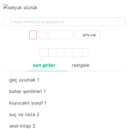
kayıt ol
giriş yap
son giriler
rastgele
geç uyumak
1
bahar şenlikleri
1
kuyucaklı yusuf
1
suç ve ceza
2
sesli kitap
2