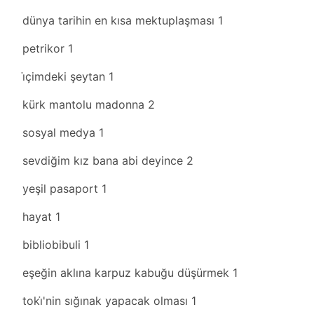
dünya tarihin en kısa mektuplaşması
1
petrikor
1
i̇çimdeki şeytan
1
kürk mantolu madonna
2
sosyal medya
1
sevdiğim kız bana abi deyince
2
yeşil pasaport
1
hayat
1
bibliobibuli
1
eşeğin aklına karpuz kabuğu düşürmek
1
toki̇'nin sığınak yapacak olması
1