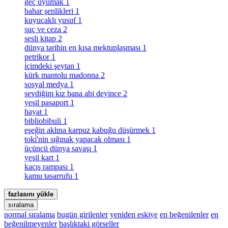
geç uyumak
1
bahar şenlikleri
1
kuyucaklı yusuf
1
suç ve ceza
2
sesli kitap
2
dünya tarihin en kısa mektuplaşması
1
petrikor
1
i̇çimdeki şeytan
1
kürk mantolu madonna
2
sosyal medya
1
sevdiğim kız bana abi deyince
2
yeşil pasaport
1
hayat
1
bibliobibuli
1
eşeğin aklına karpuz kabuğu düşürmek
1
toki̇'nin sığınak yapacak olması
1
üçüncü dünya savaşı
1
yeşil kart
1
kaçış rampası
1
kamu tasarrufu
1
fazlasını yükle
sıralama
normal sıralama
bugün girilenler
yeniden eskiye
en beğenilenler
en
beğenilmeyenler
başlıktaki görseller