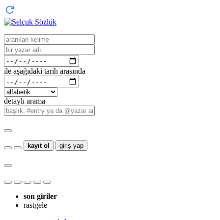
ile aşağıdaki tarih arasında
detaylı arama
kayıt ol
giriş yap
son giriler
rastgele