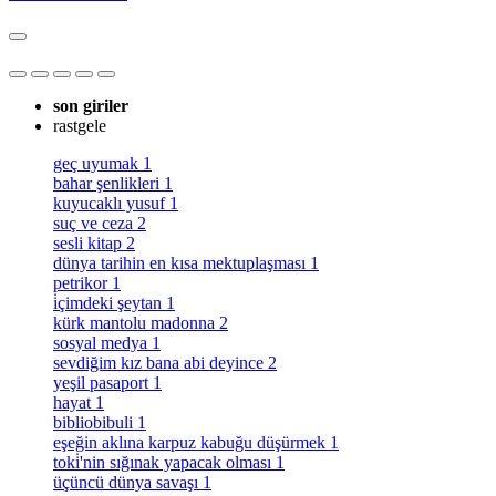
son giriler
rastgele
geç uyumak
1
bahar şenlikleri
1
kuyucaklı yusuf
1
suç ve ceza
2
sesli kitap
2
dünya tarihin en kısa mektuplaşması
1
petrikor
1
i̇çimdeki şeytan
1
kürk mantolu madonna
2
sosyal medya
1
sevdiğim kız bana abi deyince
2
yeşil pasaport
1
hayat
1
bibliobibuli
1
eşeğin aklına karpuz kabuğu düşürmek
1
toki̇'nin sığınak yapacak olması
1
üçüncü dünya savaşı
1