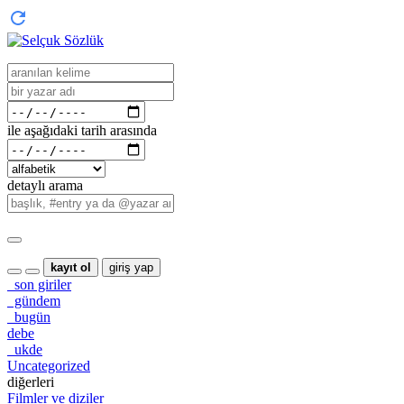
ile aşağıdaki tarih arasında
detaylı arama
kayıt ol
giriş yap
son giriler
gündem
bugün
debe
ukde
Uncategorized
diğerleri
Filmler ve diziler