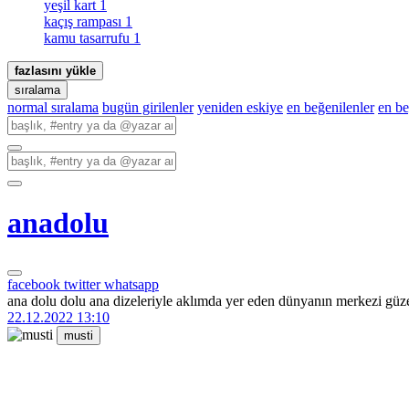
yeşil kart
1
kaçış rampası
1
kamu tasarrufu
1
fazlasını yükle
sıralama
normal sıralama
bugün girilenler
yeniden eskiye
en beğenilenler
en b
anadolu
facebook
twitter
whatsapp
ana dolu dolu ana dizeleriyle aklımda yer eden dünyanın merkezi güze
22.12.2022 13:10
musti