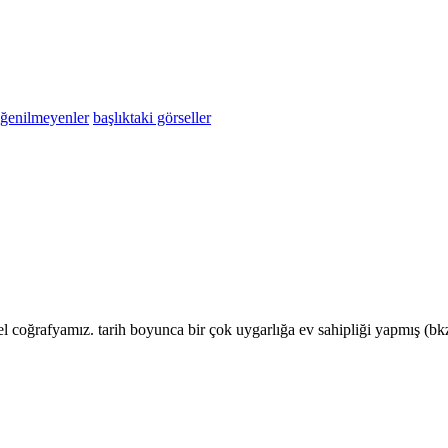
eğenilmeyenler
başlıktaki görseller
l coğrafyamız. tarih boyunca bir çok uygarlığa ev sahipliği yapmış (bk