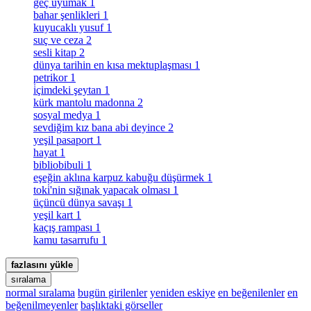
geç uyumak
1
bahar şenlikleri
1
kuyucaklı yusuf
1
suç ve ceza
2
sesli kitap
2
dünya tarihin en kısa mektuplaşması
1
petrikor
1
i̇çimdeki şeytan
1
kürk mantolu madonna
2
sosyal medya
1
sevdiğim kız bana abi deyince
2
yeşil pasaport
1
hayat
1
bibliobibuli
1
eşeğin aklına karpuz kabuğu düşürmek
1
toki̇'nin sığınak yapacak olması
1
üçüncü dünya savaşı
1
yeşil kart
1
kaçış rampası
1
kamu tasarrufu
1
fazlasını yükle
sıralama
normal sıralama
bugün girilenler
yeniden eskiye
en beğenilenler
en
beğenilmeyenler
başlıktaki görseller