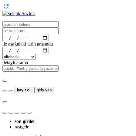
ile aşağıdaki tarih arasında
detaylı arama
kayıt ol
giriş yap
son giriler
rastgele