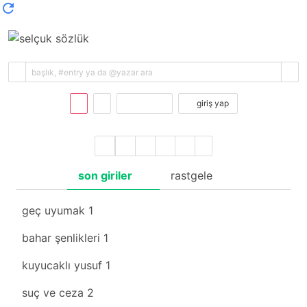
kayıt ol
giriş yap
son giriler
rastgele
geç uyumak
1
bahar şenlikleri
1
kuyucaklı yusuf
1
suç ve ceza
2