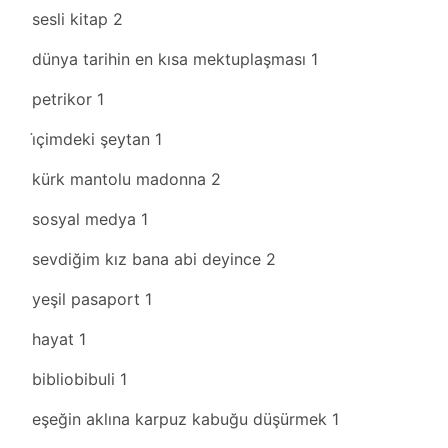
sesli kitap
2
dünya tarihin en kısa mektuplaşması
1
petrikor
1
i̇çimdeki şeytan
1
kürk mantolu madonna
2
sosyal medya
1
sevdiğim kız bana abi deyince
2
yeşil pasaport
1
hayat
1
bibliobibuli
1
eşeğin aklına karpuz kabuğu düşürmek
1