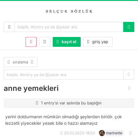
kayıt ol
giriş yap
sıralama
anne yemekleri
1 entry'si var aslında bu başlığın
yerini doldurmanın mümkün olmadığı şeylerden biridir. çok
lezzetli yiyecekler yesek bile o hazzı alamayız
23.02.2023 18:04
marinette